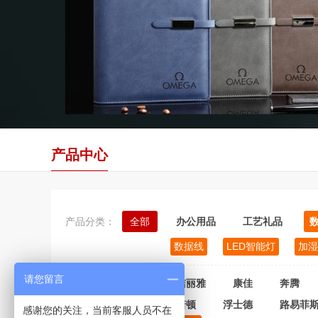
产品中心
产品分类：
全部
办公用品
工艺礼品
数据线
LED智能灯
加湿
请您留言
品牌分类：
全部
洁丽雅
康佳
奔腾
诺顿
浮士德
路易菲
感谢您的关注，当前客服人员不在