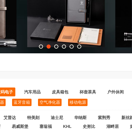
数码电子
汽车用品
皮具箱包
杯壶茶具
户外休闲
器
蓝牙音箱
空气净化器
移动电源
艾普达
特美刻
迪士尼
华纳斯
紫荆秀
新丝
斯
易威斯堡
塞翁福
KHL
史努比
湖畔居