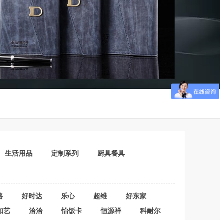
生活用品
定制系列
厨具餐具
路
好时达
乐心
超维
好东家
如艺
洽洽
怡饭卡
恒源祥
科耐尔