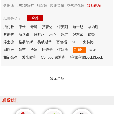
数据线
LED智能灯
加湿器
蓝牙音箱
空气净化器
移动电源
全部
品牌分类：
洁丽雅
康佳
奔腾
艾普达
特美刻
迪士尼
华纳斯
紫荆秀
新丝路
好时达
乐心
超维
好东家
诺顿
浮士德
路易菲斯
易威斯堡
塞翁福
KHL
史努比
湖畔居
如艺
洽洽
怡饭卡
恒源祥
科耐尔
尚尼
和记张生
波米欧利
Contigo 康迪克
乐扣乐扣(Lock&Lock
暂无产品
联系我们