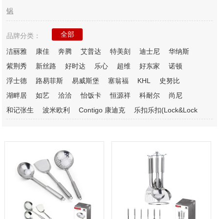
锅
全部
品牌分类：
洁丽雅
康佳
奔腾
艾普达
特美刻
迪士尼
华纳斯
紫荆秀
新丝路
好时达
乐心
超维
好东家
诺顿
浮士德
路易菲斯
易威斯堡
塞翁福
KHL
史努比
湖畔居
如艺
洽洽
怡饭卡
恒源祥
科耐尔
尚尼
和记张生
波米欧利
Contigo 康迪克
乐扣乐扣(Lock&Lock