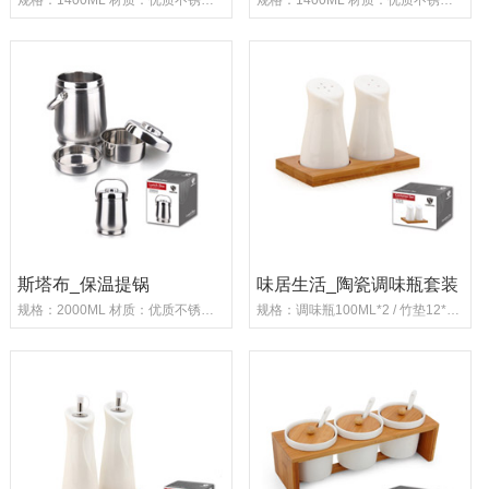
斯塔布_保温提锅
味居生活_陶瓷调味瓶套装
规格：2000ML 材质：优质不锈钢 重量：910G ...
规格：调味瓶100ML*2 / 竹垫12*7CM 材质...