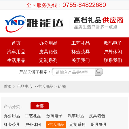
0755-84822680
全国服务热线：
首页
办公用品
工艺礼品
数码电子
汽车用品
皮具箱包
杯壶茶具
户外休闲
生活用品
定制系列
关于我们
联系我们
产品关键字检索：
首页
产品中心
>
> 生活用品 > 诺顿
全部
产品分类：
办公用品
工艺礼品
数码电子
汽车用品
皮具箱包
杯壶茶具
户外休闲
生活用品
定制系列
厨具餐具