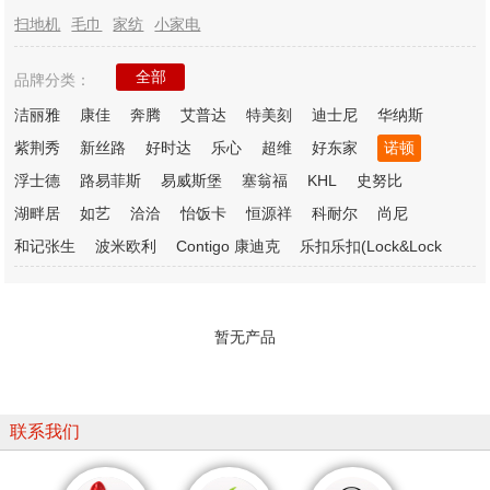
扫地机
毛巾
家纺
小家电
全部
品牌分类：
洁丽雅
康佳
奔腾
艾普达
特美刻
迪士尼
华纳斯
紫荆秀
新丝路
好时达
乐心
超维
好东家
诺顿
浮士德
路易菲斯
易威斯堡
塞翁福
KHL
史努比
湖畔居
如艺
洽洽
怡饭卡
恒源祥
科耐尔
尚尼
和记张生
波米欧利
Contigo 康迪克
乐扣乐扣(Lock&Lock
暂无产品
联系我们