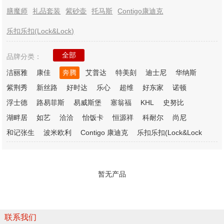
膳魔师
礼品套装
紫砂壶
托马斯
Contigo康迪克
乐扣乐扣(Lock&Lock)
全部
品牌分类：
洁丽雅
康佳
奔腾
艾普达
特美刻
迪士尼
华纳斯
紫荆秀
新丝路
好时达
乐心
超维
好东家
诺顿
浮士德
路易菲斯
易威斯堡
塞翁福
KHL
史努比
湖畔居
如艺
洽洽
怡饭卡
恒源祥
科耐尔
尚尼
和记张生
波米欧利
Contigo 康迪克
乐扣乐扣(Lock&Lock
暂无产品
联系我们