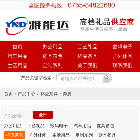
0755-84822680
全国服务热线：
首页
办公用品
工艺礼品
数码电子
汽车用品
皮具箱包
杯壶茶具
户外休闲
生活用品
定制系列
关于我们
联系我们
产品关键字检索：
首页
产品中心
>
> 杯壶茶具 > 奔腾
全部
产品分类：
办公用品
工艺礼品
数码电子
汽车用品
皮具箱包
杯壶茶具
户外休闲
生活用品
定制系列
厨具餐具